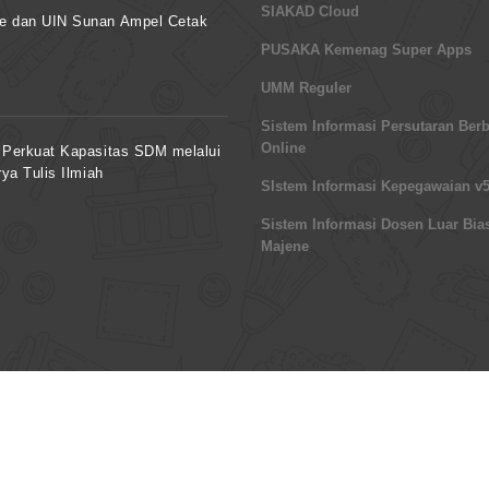
SIAKAD Cloud
ne dan UIN Sunan Ampel Cetak
PUSAKA Kemenag Super Apps
UMM Reguler
Sistem Informasi Persutaran Berb
Online
 Perkuat Kapasitas SDM melalui
ya Tulis Ilmiah
SIstem Informasi Kepegawaian v5
Sistem Informasi Dosen Luar Bia
Majene