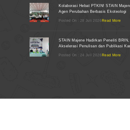
Kolaborasi Hebat PTKIN! STAIN Maje
Agen Perubahan Berbasis Ekoteologi
Posted On : 28 Juli 2026
Read More
STAIN Majene Hadirkan Peneliti BRIN,
Akselerasi Penulisan dan Publikasi Kar
Posted On : 24 Juli 2026
Read More
© 2026 Copyrights TIPD STAIN Majene
your ip : 216.73.216.212