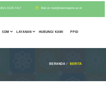
 0821-9128-7417
Mail at: mail@stainmajene.ac.id
SDM
LAYANAN
HUBUNGI KAMI
PPID
BERANDA
BERITA