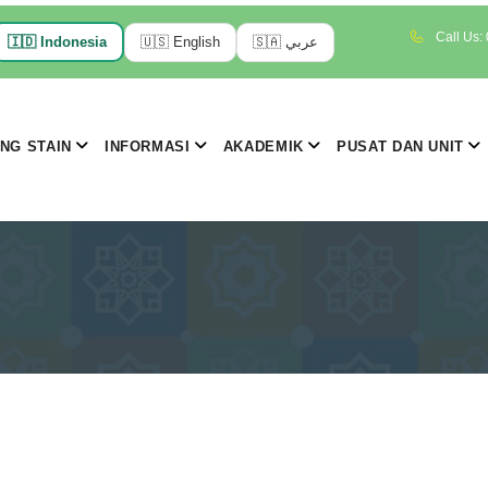
Call Us:
🇮🇩
Indonesia
🇺🇸
English
🇸🇦
عربي
NG STAIN
INFORMASI
AKADEMIK
PUSAT DAN UNIT