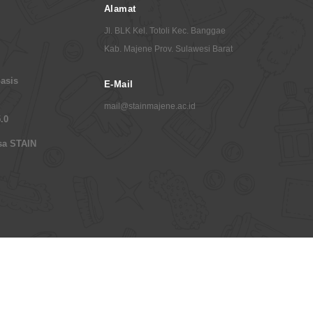
Alamat
Jl. BLK Kel. Totoli Kec. Banggae
Kab. Majene Prov. Sulawesi Barat
asis
E-Mail
mail@stainmajene.ac.id
.0
sa STAIN