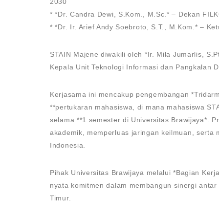
2030
* *Dr. Candra Dewi, S.Kom., M.Sc.* – Dekan FI
* *Dr. Ir. Arief Andy Soebroto, S.T., M.Kom.* – 
STAIN Majene diwakili oleh *Ir. Mila Jumarlis, S
Kepala Unit Teknologi Informasi dan Pangkalan D
Kerjasama ini mencakup pengembangan *Tridarma
**pertukaran mahasiswa, di mana mahasiswa ST
selama **1 semester di Universitas Brawijaya*.
akademik, memperluas jaringan keilmuan, serta m
Indonesia.
Pihak Universitas Brawijaya melalui *Bagian Ker
nyata komitmen dalam membangun sinergi antar in
Timur.