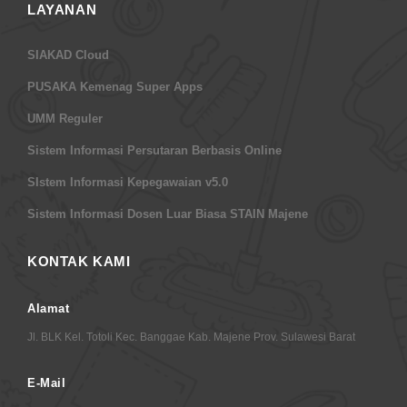
LAYANAN
SIAKAD Cloud
PUSAKA Kemenag Super Apps
UMM Reguler
Sistem Informasi Persutaran Berbasis Online
SIstem Informasi Kepegawaian v5.0
Sistem Informasi Dosen Luar Biasa STAIN Majene
KONTAK KAMI
Alamat
Jl. BLK Kel. Totoli Kec. Banggae Kab. Majene Prov. Sulawesi Barat
E-Mail