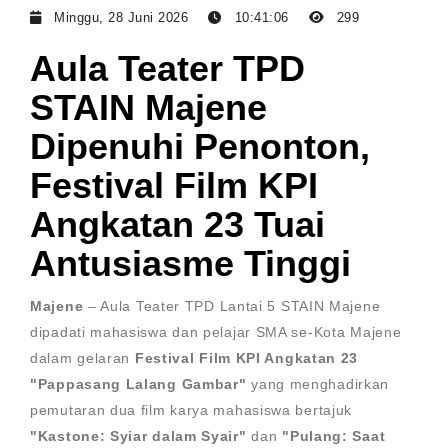
Minggu, 28 Juni 2026
10:41:06
299
Aula Teater TPD
STAIN Majene
Dipenuhi Penonton,
Festival Film KPI
Angkatan 23 Tuai
Antusiasme Tinggi
Majene
– Aula Teater TPD Lantai 5 STAIN Majene
dipadati mahasiswa dan pelajar SMA se-Kota Majene
dalam gelaran
Festival Film KPI Angkatan 23
"Pappasang Lalang Gambar"
yang menghadirkan
pemutaran dua film karya mahasiswa bertajuk
"Kastone: Syiar dalam Syair"
dan
"Pulang: Saat