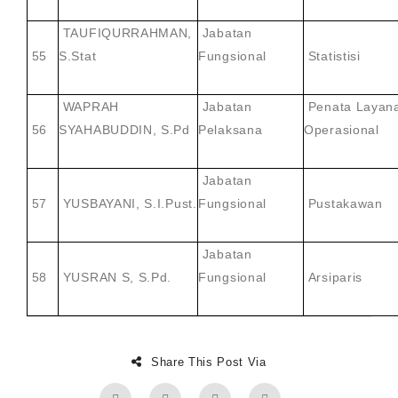
TAUFIQURRAHMAN,
Jabatan
55
S.Stat
Fungsional
Statistisi
WAPRAH
Jabatan
Penata Layan
56
SYAHABUDDIN, S.Pd
Pelaksana
Operasional
Jabatan
57
YUSBAYANI, S.I.Pust.
Fungsional
Pustakawan
Jabatan
58
YUSRAN S, S.Pd.
Fungsional
Arsiparis
Share This Post Via