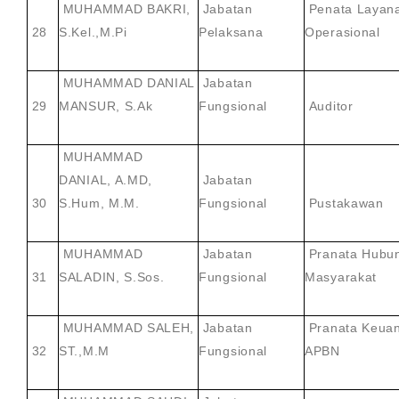
MUHAMMAD BAKRI,
Jabatan
Penata Layan
28
S.Kel.,M.Pi
Pelaksana
Operasional
MUHAMMAD DANIAL
Jabatan
29
MANSUR, S.Ak
Fungsional
Auditor
MUHAMMAD
DANIAL, A.MD,
Jabatan
30
S.Hum, M.M.
Fungsional
Pustakawan
MUHAMMAD
Jabatan
Pranata Hubu
31
SALADIN, S.Sos.
Fungsional
Masyarakat
MUHAMMAD SALEH,
Jabatan
Pranata Keua
32
ST.,M.M
Fungsional
APBN