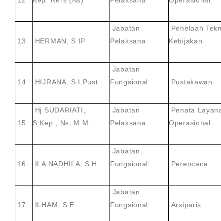
12
Kep. Ners (Ns)
Pelaksana
Operasional
Jabatan
Penelaah Tekn
13
HERMAN, S.IP
Pelaksana
Kebijakan
Jabatan
14
HIJRANA, S.I.Pust
Fungsional
Pustakawan
Hj SUDARIATI,
Jabatan
Penata Layan
15
S.Kep., Ns, M.M.
Pelaksana
Operasional
Jabatan
16
ILA NADHILA, S.H
Fungsional
Perencana
Jabatan
17
ILHAM, S.E.
Fungsional
Arsiparis