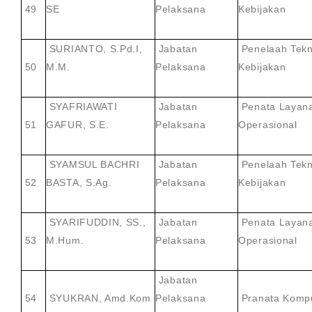
49
SE
Pelaksana
Kebijakan
SURIANTO, S.Pd.I,
Jabatan
Penelaah Tekn
50
M.M.
Pelaksana
Kebijakan
SYAFRIAWATI
Jabatan
Penata Layan
51
GAFUR, S.E.
Pelaksana
Operasional
SYAMSUL BACHRI
Jabatan
Penelaah Tekn
52
BASTA, S.Ag.
Pelaksana
Kebijakan
SYARIFUDDIN, SS.,
Jabatan
Penata Layan
53
M.Hum.
Pelaksana
Operasional
Jabatan
54
SYUKRAN, Amd.Kom
Pelaksana
Pranata Komp