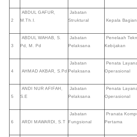
ABDUL GAFUR,
Jabatan
2
M.Th.I.
Struktural
Kepala Bagia
ABDUL WAHAB, S.
Jabatan
Penelaah Tekn
3
Pd, M. Pd
Pelaksana
Kebijakan
Jabatan
Penata Layan
4
AHMAD AKBAR, S.Pd
Pelaksana
Operasional
ANDI NUR AFIFAH,
Jabatan
Penata Layan
5
S.E
Pelaksana
Operasional
Jabatan
Pranata Kompu
6
ARDI MAWARDI, S.T
Fungsional
Pertama