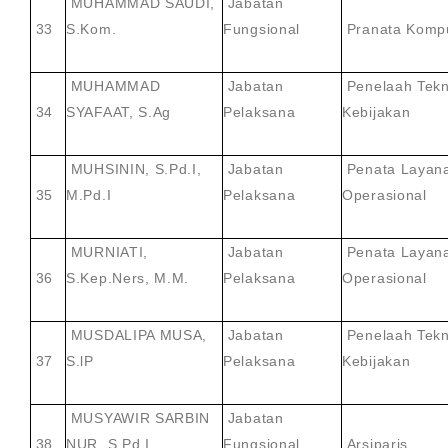
MUHAMMAD SAUDI,
Jabatan
33
S.Kom.
Fungsional
Pranata Komp
MUHAMMAD
Jabatan
Penelaah Tekn
34
SYAFAAT, S.Ag
Pelaksana
Kebijakan
MUHSININ, S.Pd.I,
Jabatan
Penata Layan
35
M.Pd.I
Pelaksana
Operasional
MURNIATI,
Jabatan
Penata Layan
36
S.Kep.Ners, M.M.
Pelaksana
Operasional
MUSDALIPA MUSA,
Jabatan
Penelaah Tekn
37
S.lP
Pelaksana
Kebijakan
MUSYAWIR SARBIN
Jabatan
38
NUR, S.Pd.I
Fungsional
Arsiparis