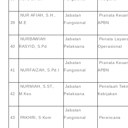
NUR AFIAH, S.H.,
Jabatan
Pranata Keua
39
M.E
Fungsional
APBN
NURBAWIAH
Jabatan
Penata Layan
40
RASYID, S.Pd
Pelaksana
Operasional
Jabatan
Pranata Keua
41
NURFAIZAH, S.Pd.I
Fungsional
APBN
NURMIAH, S.ST.,
Jabatan
Penelaah Tekn
42
M.Kes
Pelaksana
Kebijakan
Jabatan
43
PAKHRI, S.Kom
Fungsional
Perencana