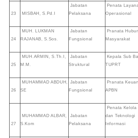
Jabatan
Penata Layan
23
MISBAH, S.Pd.I
Pelaksana
Operasional
MUH. LUKMAN
Jabatan
Pranata Hubu
24
RAJANAB, S.Sos.
Fungsional
Masyarakat
MUH.ARMIN, S.Th.I,
Jabatan
Kepala Sub Ba
25
M.M.
Struktural
TUPRT
MUHAMMAD ABDUH,
Jabatan
Pranata Keua
26
SE
Fungsional
APBN
Penata Kelola
MUHAMMAD ALBAR,
Jabatan
dan Teknologi
27
S.Kom
Pelaksana
Informasi