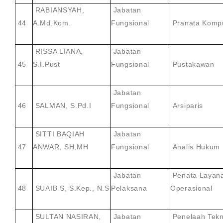
RABIANSYAH,
Jabatan
44
A.Md.Kom.
Fungsional
Pranata Komp
RISSA LIANA,
Jabatan
45
S.I.Pust
Fungsional
Pustakawan
Jabatan
46
SALMAN, S.Pd.I
Fungsional
Arsiparis
SITTI BAQIAH
Jabatan
47
ANWAR, SH,MH
Fungsional
Analis Hukum
Jabatan
Penata Layan
48
SUAIB S, S.Kep., N.S
Pelaksana
Operasional
SULTAN NASIRAN,
Jabatan
Penelaah Tekn