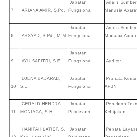
Jabatan
Analis Sumber
7
ARIANA AMIR, S.Pd.
Fungsional
Manusia Apara
Jabatan
Analis Sumber
8
ARSYAD, S.Pd., M.M.
Fungsional
Manusia Apara
Jabatan
9
AYU SAFITRI, S.E
Fungsional
Auditor
DJENA BADARAB,
Jabatan
Pranata Keua
10
S.E.
Fungsional
APBN
GERALD HENDRA
Jabatan
Penelaah Tekn
11
MONIAGA, S.H
Pelaksana
Kebijakan
HANIFAH LATIEF, S.
Jabatan
Penata Layan