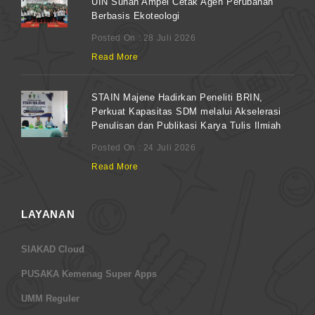
UIN Sunan Ampel Cetak Agen Perubahan
Berbasis Ekoteologi
Posted On : 28 Juli 2026
Read More
STAIN Majene Hadirkan Peneliti BRIN,
Perkuat Kapasitas SDM melalui Akselerasi
Penulisan dan Publikasi Karya Tulis Ilmiah
Posted On : 24 Juli 2026
Read More
LAYANAN
SIAKAD Cloud
PUSAKA Kemenag Super Apps
UMM Reguler