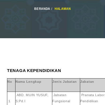
BERANDA
HALAMAN
TENAGA KEPENDIDIKAN
No
Nama Lengkap
Jenis Jabatan
Jabatan
ABD. MUIN YUSUF,
Jabatan
Pranata Labor
1
S.Pd.I
Fungsional
Pendidikan