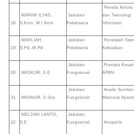
Penata Kelola
MARINI ILYAS,
Jabatan
dan Teknologi
18
S.Kom, M.I.Kom
Pelaksana
Informasi
MARLIAH,
Jabatan
Penelaah Tekn
19
S.Pd.,M.Pd
Pelaksana
Kebijakan
Jabatan
Pranata Keua
20
MASKUR, S.E
Fungsional
APBN
Jabatan
Analis Sumber
21
MASNUR, S.Sos
Fungsional
Manusia Apara
MELDAH LANTO,
Jabatan
22
S.E.
Fungsional
Arsiparis