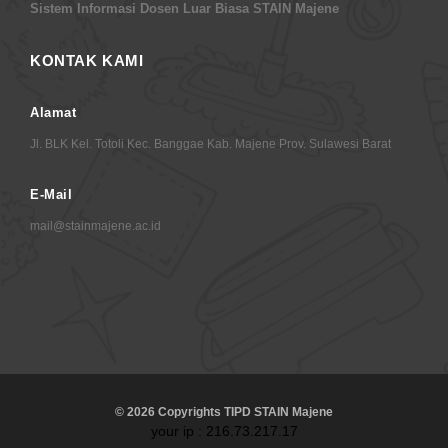
Sistem Informasi Dosen Luar Biasa STAIN Majene
KONTAK KAMI
Alamat
Jl. BLK Kel. Totoli Kec. Banggae Kab. Majene Prov. Sulawesi Barat
E-Mail
mail@stainmajene.ac.id
© 2026 Copyrights TIPD STAIN Majene
your ip : 216.73.217.17