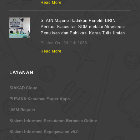
Read More
STAIN Majene Hadirkan Peneliti BRIN,
Perkuat Kapasitas SDM melalui Akselerasi
Penulisan dan Publikasi Karya Tulis Ilmiah
Posted On : 24 Juli 2026
Read More
LAYANAN
SIAKAD Cloud
PUSAKA Kemenag Super Apps
UMM Reguler
Sistem Informasi Persutaran Berbasis Online
SIstem Informasi Kepegawaian v5.0