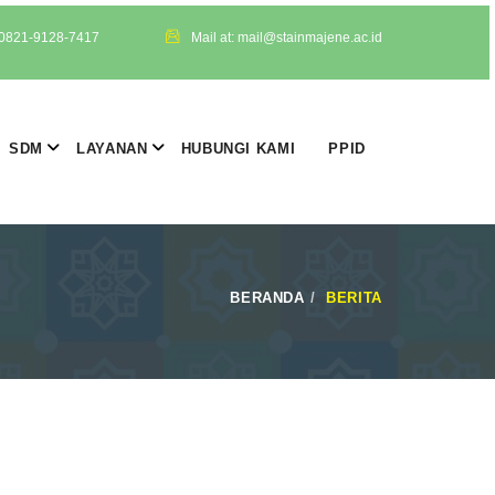
 0821-9128-7417
Mail at: mail@stainmajene.ac.id
SDM
LAYANAN
HUBUNGI KAMI
PPID
BERANDA
BERITA