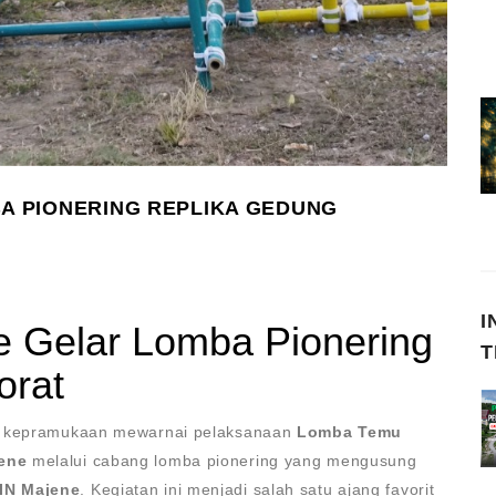
BA PIONERING REPLIKA GEDUNG
I
e Gelar Lomba Pionering
T
orat
an kepramukaan mewarnai pelaksanaan
Lomba Temu
jene
melalui cabang lomba pionering yang mengusung
IN Majene
. Kegiatan ini menjadi salah satu ajang favorit