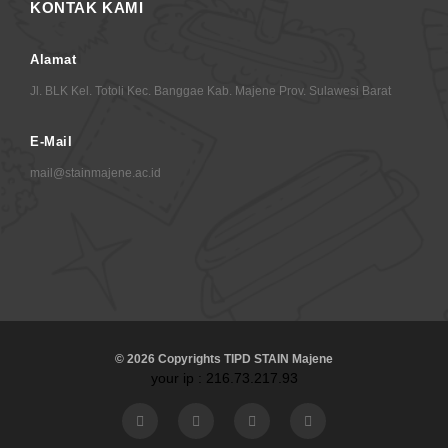
KONTAK KAMI
Alamat
Jl. BLK Kel. Totoli Kec. Banggae Kab. Majene Prov. Sulawesi Barat
E-Mail
mail@stainmajene.ac.id
© 2026 Copyrights TIPD STAIN Majene
your ip : 216.73.217.93