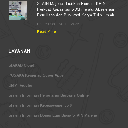
STAIN Majene Hadirkan Peneliti BRIN,
Perkuat Kapasitas SDM melalui Akselerasi
Penulisan dan Publikasi Karya Tulis Ilmiah
Posted On : 24 Juli 2026
Read More
LAYANAN
SIAKAD Cloud
PUSAKA Kemenag Super Apps
UMM Reguler
Sistem Informasi Persutaran Berbasis Online
SIstem Informasi Kepegawaian v5.0
Sistem Informasi Dosen Luar Biasa STAIN Majene