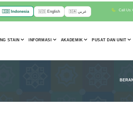
Call Us:
🇮🇩
Indonesia
🇺🇸
English
🇸🇦
عربي
NG STAIN
INFORMASI
AKADEMIK
PUSAT DAN UNIT
BERA