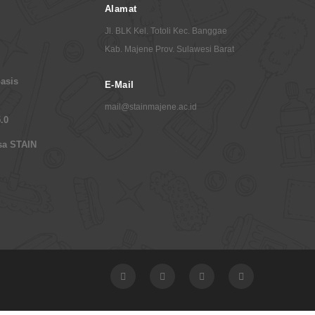
Alamat
Jl. BLK Kel. Totoli Kec. Banggae
Kab. Majene Prov. Sulawesi Barat
asis
E-Mail
mail@stainmajene.ac.id
.0
sa STAIN