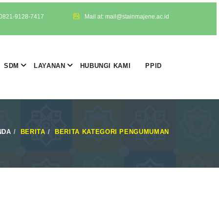
 0821-9128-7417
Mail at: mail@stainmajene.ac.id
SDM
LAYANAN
HUBUNGI KAMI
PPID
NDA
BERITA
BERITA KATEGORI PENGUMUMAN