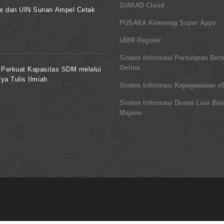
SIAKAD Cloud
ne dan UIN Sunan Ampel Cetak
PUSAKA Kemenag Super Apps
UMM Reguler
Sistem Informasi Persutaran Berb
Online
 Perkuat Kapasitas SDM melalui
ya Tulis Ilmiah
SIstem Informasi Kepegawaian v5
Sistem Informasi Dosen Luar Bia
Majene