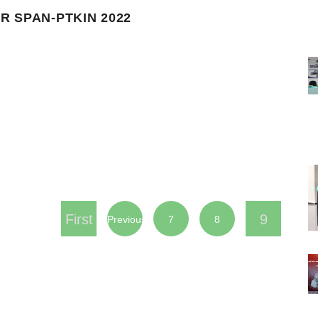
R SPAN-PTKIN 2022
First
9
Previous
7
8