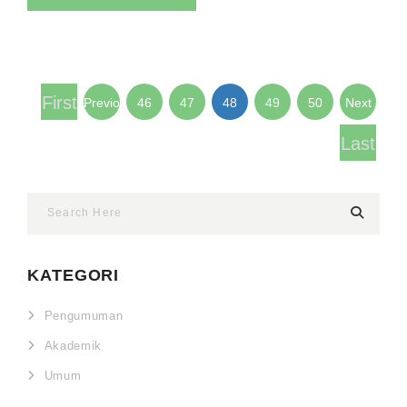
First
Previous
46
47
48
49
50
Next
Last
KATEGORI
Pengumuman
Akademik
Umum