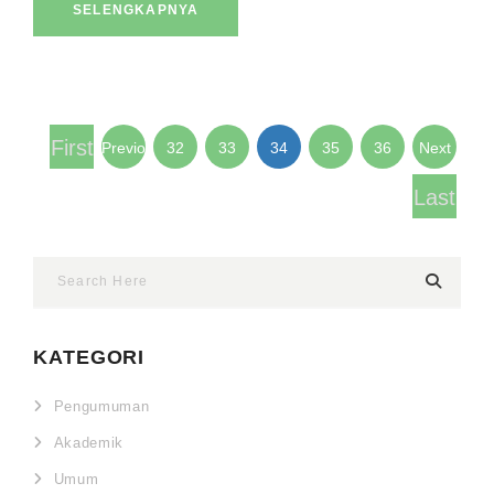
SELENGKAPNYA
First
Previous
32
33
34
35
36
Next
Last
KATEGORI
Pengumuman
Akademik
Umum