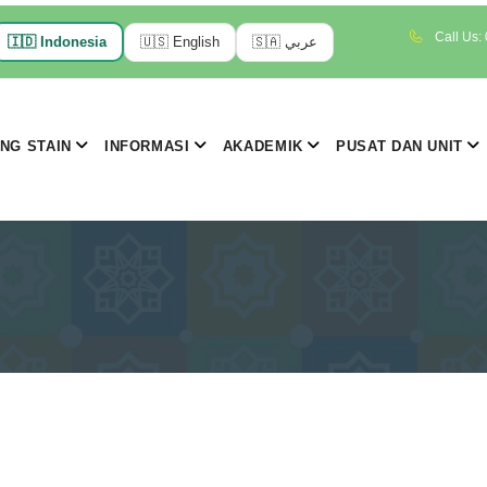
Call Us:
🇮🇩
Indonesia
🇺🇸
English
🇸🇦
عربي
NG STAIN
INFORMASI
AKADEMIK
PUSAT DAN UNIT