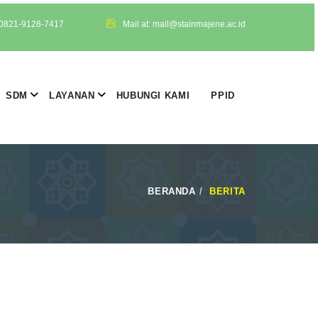
 0821-9128-7417
Mail at: mail@stainmajene.ac.id
SDM
LAYANAN
HUBUNGI KAMI
PPID
BERANDA
BERITA